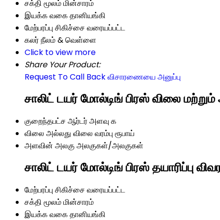
சக்தி மூலம்
மின்சாரம்
இயக்க வகை
தானியங்கி
மேற்பரப்பு சிகிச்சை
வரையப்பட்ட
கலர்
நீலம் & வெள்ளை
Click to view more
Share Your Product:
Request To Call Back
விசாரணையை அனுப்பு
சாலிட் டயர் மோல்டிங் பிரஸ் விலை மற்றும
குறைந்தபட்ச ஆர்டர் அளவு
௧
விலை அல்லது விலை வரம்பு
ரூபாய்
அளவின் அலகு
அலகுகள்/அலகுகள்
சாலிட் டயர் மோல்டிங் பிரஸ் தயாரிப்பு விவர
மேற்பரப்பு சிகிச்சை
வரையப்பட்ட
சக்தி மூலம்
மின்சாரம்
இயக்க வகை
தானியங்கி