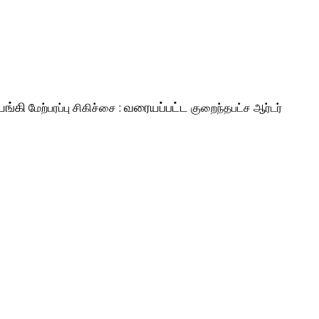
ங்கி
மேற்பரப்பு சிகிச்சை :
வரையப்பட்ட
குறைந்தபட்ச ஆர்டர்