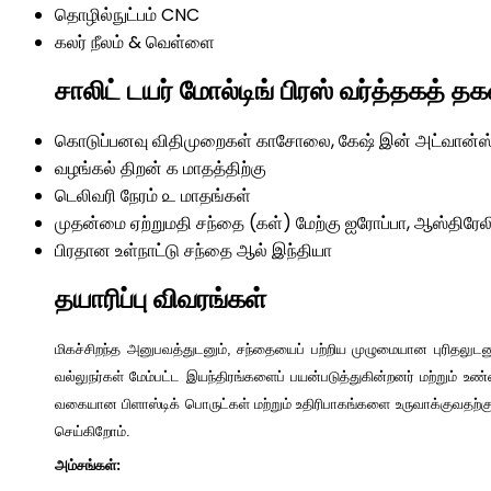
தொழில்நுட்பம்
CNC
கலர்
நீலம் & வெள்ளை
சாலிட் டயர் மோல்டிங் பிரஸ் வர்த்தகத் த
கொடுப்பனவு விதிமுறைகள்
காசோலை, கேஷ் இன் அட்வான்ஸ் 
வழங்கல் திறன்
௧ மாதத்திற்கு
டெலிவரி நேரம்
௨ மாதங்கள்
முதன்மை ஏற்றுமதி சந்தை (கள்)
மேற்கு ஐரோப்பா, ஆஸ்திரேல
பிரதான உள்நாட்டு சந்தை
ஆல் இந்தியா
தயாரிப்பு விவரங்கள்
மிகச்சிறந்த அனுபவத்துடனும், சந்தையைப் பற்றிய முழுமையான புரிதலுட
வல்லுநர்கள் மேம்பட்ட இயந்திரங்களைப் பயன்படுத்துகின்றனர் மற்றும் உ
வகையான பிளாஸ்டிக் பொருட்கள் மற்றும் உதிரிபாகங்களை உருவாக்குவதற்க
செய்கிறோம்.
அம்சங்கள்: