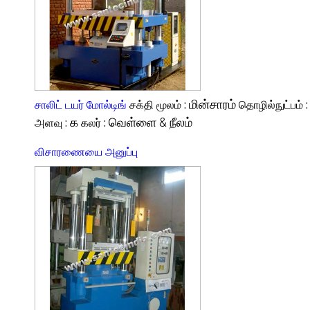
சாலிட் டயர் மோல்டிங்
சக்தி மூலம் :
மின்சாரம்
தொழில்நுட்பம் 
அளவு :
௧
கலர் :
வெள்ளை & நீலம்
விசாரணையை அனுப்பு