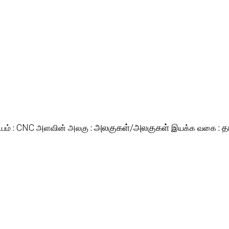
பம் :
CNC
அளவின் அலகு :
அலகுகள்/அலகுகள்
இயக்க வகை :
த