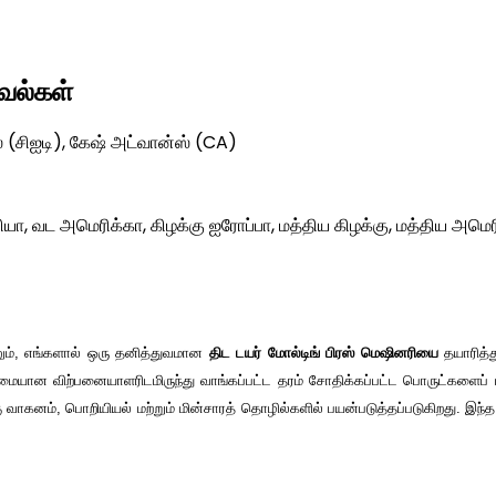
கவல்கள்
(சிஐடி), கேஷ் அட்வான்ஸ் (CA)
ியா, வட அமெரிக்கா, கிழக்கு ஐரோப்பா, மத்திய கிழக்கு, மத்திய அமெ
னும், எங்களால் ஒரு தனித்துவமான
திட டயர் மோல்டிங் பிரஸ் மெஷினரியை
தயாரித்த
ண்மையான விற்பனையாளரிடமிருந்து வாங்கப்பட்ட தரம் சோதிக்கப்பட்ட பொருட்களைப் 
ு வாகனம், பொறியியல் மற்றும் மின்சாரத் தொழில்களில் பயன்படுத்தப்படுகிறது. இ