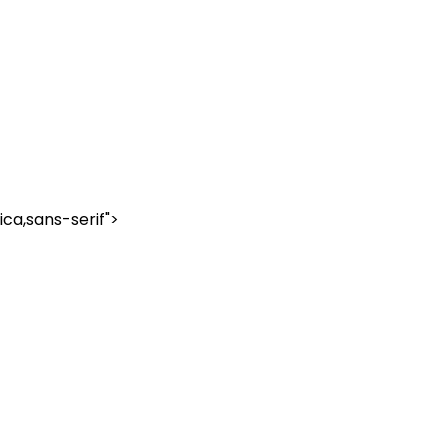
ica,sans-serif">